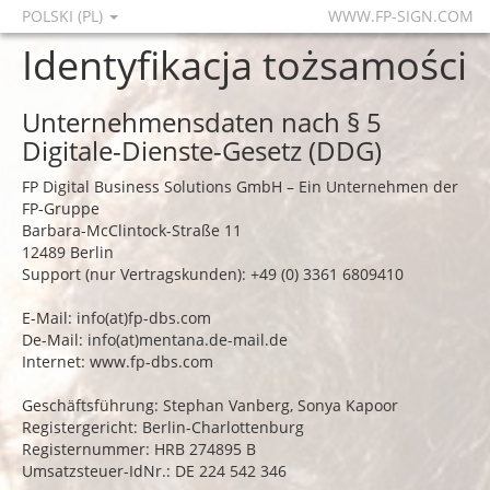
POLSKI (PL)
WWW.FP-SIGN.COM
Identyfikacja tożsamości
Unternehmensdaten nach § 5
Digitale-Dienste-Gesetz (DDG)
FP Digital Business Solutions GmbH – Ein Unternehmen der
FP-Gruppe
Barbara-McClintock-Straße 11
12489 Berlin
Support (nur Vertragskunden): +49 (0) 3361 6809410
E-Mail: info(at)fp-dbs.com
De-Mail: info(at)mentana.de-mail.de
Internet:
www.fp-dbs.com
Geschäftsführung: Stephan Vanberg, Sonya Kapoor
Registergericht: Berlin-Charlottenburg
Registernummer: HRB 274895 B
Umsatzsteuer-IdNr.: DE 224 542 346