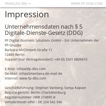
FRANÇAIS (BE)
WWW.FP-SIGN.COM
Impression
Unternehmensdaten nach § 5
Digitale-Dienste-Gesetz (DDG)
FP Digital Business Solutions GmbH – Ein Unternehmen der
FP-Gruppe
Barbara-McClintock-Straße 11
12489 Berlin
Support (nur Vertragskunden): +49 (0) 3361 6809410
E-Mail: info(at)fp-dbs.com
De-Mail: info(at)mentana.de-mail.de
Internet:
www.fp-dbs.com
Geschäftsführung: Stephan Vanberg, Sonya Kapoor
Registergericht: Berlin-Charlottenburg
Registernummer: HRB 274895 B
Umsatzsteuer-IdNr.: DE 224 542 346