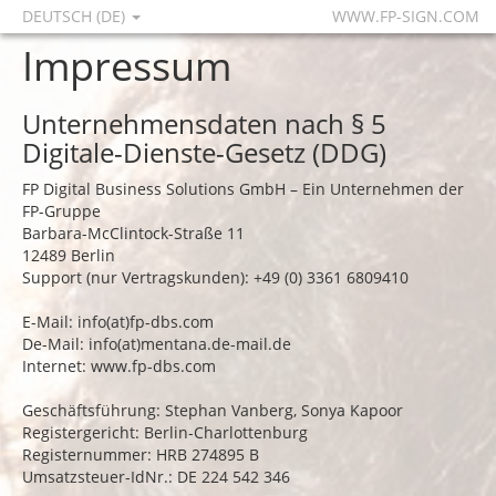
DEUTSCH (DE)
WWW.FP-SIGN.COM
Impressum
Unternehmensdaten nach § 5
Digitale-Dienste-Gesetz (DDG)
FP Digital Business Solutions GmbH – Ein Unternehmen der
FP-Gruppe
Barbara-McClintock-Straße 11
12489 Berlin
Support (nur Vertragskunden): +49 (0) 3361 6809410
E-Mail: info(at)fp-dbs.com
De-Mail: info(at)mentana.de-mail.de
Internet:
www.fp-dbs.com
Geschäftsführung: Stephan Vanberg, Sonya Kapoor
Registergericht: Berlin-Charlottenburg
Registernummer: HRB 274895 B
Umsatzsteuer-IdNr.: DE 224 542 346