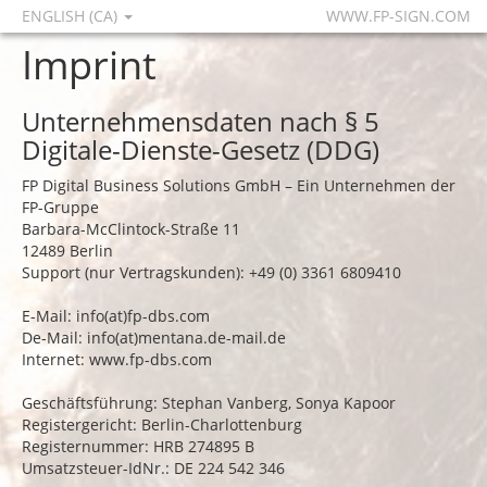
ENGLISH (CA)
WWW.FP-SIGN.COM
Imprint
Unternehmensdaten nach § 5
Digitale-Dienste-Gesetz (DDG)
FP Digital Business Solutions GmbH – Ein Unternehmen der
FP-Gruppe
Barbara-McClintock-Straße 11
12489 Berlin
Support (nur Vertragskunden): +49 (0) 3361 6809410
E-Mail: info(at)fp-dbs.com
De-Mail: info(at)mentana.de-mail.de
Internet:
www.fp-dbs.com
Geschäftsführung: Stephan Vanberg, Sonya Kapoor
Registergericht: Berlin-Charlottenburg
Registernummer: HRB 274895 B
Umsatzsteuer-IdNr.: DE 224 542 346