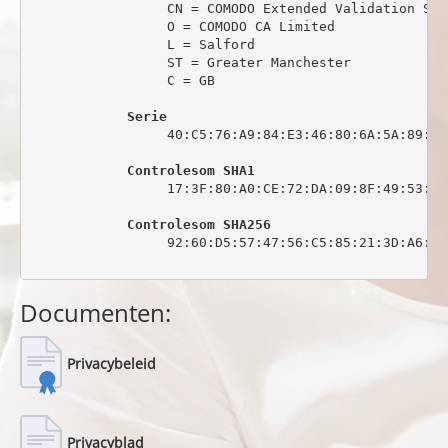
                 CN = COMODO Extended Validation Sec
                 O = COMODO CA Limited

                 L = Salford

                 ST = Greater Manchester

                 C = GB

Serie
                 40:C5:76:A9:84:E3:46:80:6A:5A:89:0C:
Controlesom SHA1
                 17:3F:80:A0:CE:72:DA:09:8F:49:53:44
Controlesom SHA256
                 92:60:D5:57:47:56:C5:85:21:3D:A6:6C
Documenten:
Privacybeleid
Privacyblad