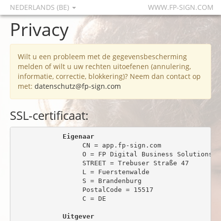
NEDERLANDS (BE)
WWW.FP-SIGN.COM
Privacy
Wilt u een probleem met de gegevensbescherming
melden of wilt u uw rechten uitoefenen (annulering,
informatie, correctie, blokkering)? Neem dan contact op
met:
datenschutz@fp-sign.com
SSL-certificaat:
Eigenaar
                 CN = app.fp-sign.com

                 O = FP Digital Business Solutions Gm
                 STREET = Trebuser Straße 47

                 L = Fuerstenwalde

                 S = Brandenburg

                 PostalCode = 15517

                 C = DE

Uitgever