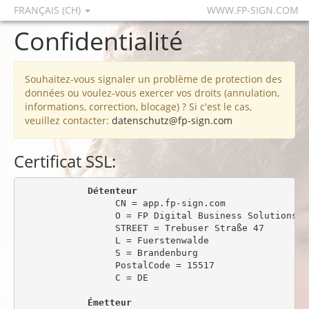
FRANÇAIS (CH)
WWW.FP-SIGN.COM
Confidentialité
Souhaitez-vous signaler un problème de protection des
données ou voulez-vous exercer vos droits (annulation,
informations, correction, blocage) ? Si c'est le cas,
veuillez contacter:
datenschutz@fp-sign.com
Certificat SSL:
Détenteur
                 CN = app.fp-sign.com

                 O = FP Digital Business Solutions Gm
                 STREET = Trebuser Straße 47

                 L = Fuerstenwalde

                 S = Brandenburg

                 PostalCode = 15517

                 C = DE

Émetteur