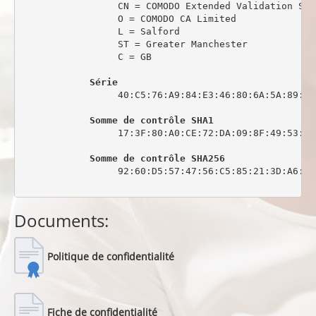
                 CN = COMODO Extended Validation Sec
                 O = COMODO CA Limited

                 L = Salford

                 ST = Greater Manchester

                 C = GB

Série
                 40:C5:76:A9:84:E3:46:80:6A:5A:89:0C:
Somme de contrôle SHA1
                 17:3F:80:A0:CE:72:DA:09:8F:49:53:44
Somme de contrôle SHA256
                 92:60:D5:57:47:56:C5:85:21:3D:A6:6C
Documents:
Politique de confidentialité
Fiche de confidentialité