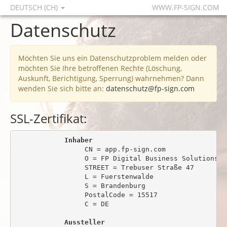
DEUTSCH (CH)
WWW.FP-SIGN.COM
Datenschutz
Möchten Sie uns ein Datenschutzproblem melden oder
möchten Sie Ihre betroffenen Rechte (Löschung,
Auskunft, Berichtigung, Sperrung) wahrnehmen? Dann
wenden Sie sich bitte an:
datenschutz@fp-sign.com
SSL-Zertifikat:
Inhaber
                 CN = app.fp-sign.com

                 O = FP Digital Business Solutions Gm
                 STREET = Trebuser Straße 47

                 L = Fuerstenwalde

                 S = Brandenburg

                 PostalCode = 15517

                 C = DE

Aussteller