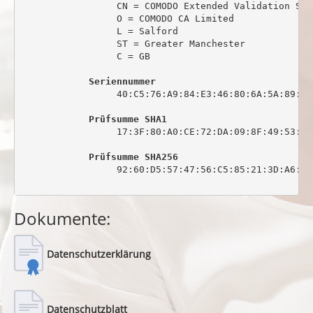
                 CN = COMODO Extended Validation Sec
                 O = COMODO CA Limited

                 L = Salford

                 ST = Greater Manchester

                 C = GB

Seriennummer
                 40:C5:76:A9:84:E3:46:80:6A:5A:89:0C:
Prüfsumme SHA1
                 17:3F:80:A0:CE:72:DA:09:8F:49:53:44
Prüfsumme SHA256
                 92:60:D5:57:47:56:C5:85:21:3D:A6:6C
Dokumente:
Datenschutzerklärung
Datenschutzblatt